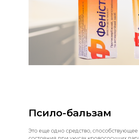
Псило-бальзам
Это еще одно средство, способствующе
состояния при укусах кровососущих пар