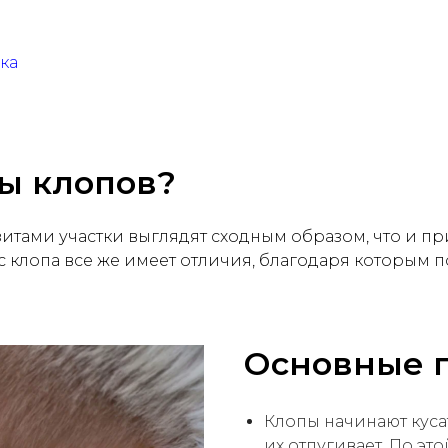
ка
сы клопов?
ами участки выглядят сходным образом, что и пр
с клопа все же имеет отличия, благодаря которым 
Основные п
Клопы начинают куса
их отпугивает. По э