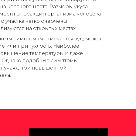
тна красного цвета. Размеры укуса
мости от реакции организма человека.
 участка четко очерчены.
лизуются на открытых местах.
ным симптомам отмечается зуд, может
ие или припухлость. Наиболее
 повышение температуры и даже
. Однако подобные симптомы
случаях, при повышенной
ека.