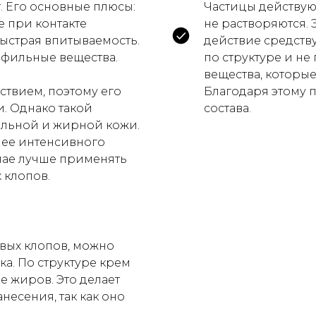
. Его основные плюсы:
Частицы действую
е при контакте
не растворяются.
быстрая впитываемость.
действие средств
офильные вещества.
по структуре и не
вещества, которы
твием, поэтому его
Благодаря этому 
. Однако такой
состава.
альной и жирной кожи.
лее интенсивного
учае лучше применять
 клопов.
евых клопов, можно
ка. По структуре крем
е жиров. Это делает
есения, так как оно