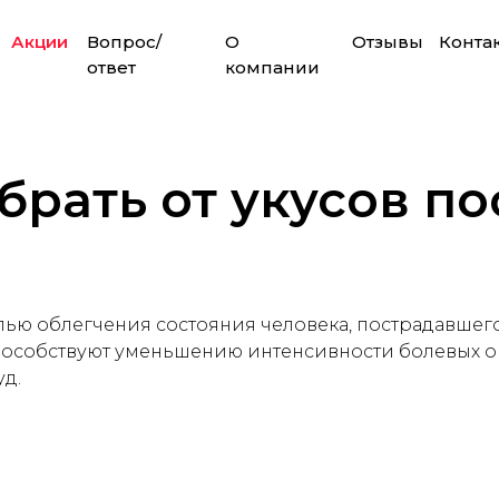
Акции
Вопрос/
О
Отзывы
Конта
ответ
компании
брать от укусов п
таем круглосуточно!
елью облегчения состояния человека, пострадавшег
способствуют уменьшению интенсивности болевых 
уд.