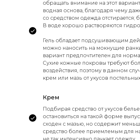
обращать внимание на этот вариант
водная основа, благодаря чему даж
со средством одежда отстирается; 
В воде хорошо растворяются гидр
Гель обладает подсушивающим дейс
можно наносить на мокнущие ранки
вариант предпочтителен для норм
Сухие кожные покровы требуют бо
воздействия, поэтому в данном сл
крем или мазь от укусов постельных
Крем
Подбирая средство от укусов бель
остановиться на такой форме выпус
сходен с мазью, но содержит меньш
средство более приемлемым для нан
не так интенсивно пачкает одежду.