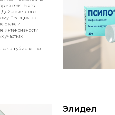
орме геля. В его
 Действие этого
ому. Реакция на
е отека и
ие интенсивности
 участках.
 как он убирает все
Элидел