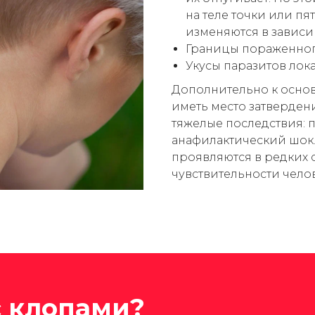
на теле точки или пя
изменяются в зависи
Границы пораженного
Укусы паразитов лока
Дополнительно к основ
иметь место затверден
тяжелые последствия:
анафилактический шок
проявляются в редких 
чувствительности челов
с клопами?