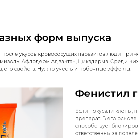
разных форм выпуска
после укусов кровососущих паразитов люди примен
мизоль, Афлодерм Адвантан, Цикадерма. Среди них е
, его свойств. Нужно учесть и побочные эффекты.
Фенистил г
Если покусали клопы, п
препарат. В его основе
способствует блокиров
ответственны за появл